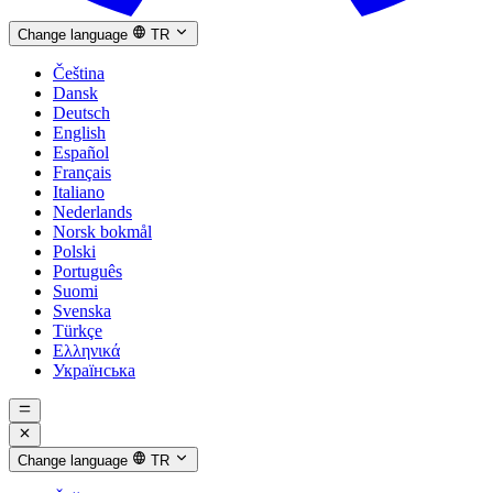
Change language
TR
Čeština
Dansk
Deutsch
English
Español
Français
Italiano
Nederlands
Norsk bokmål
Polski
Português
Suomi
Svenska
Türkçe
Ελληνικά
Українська
Change language
TR