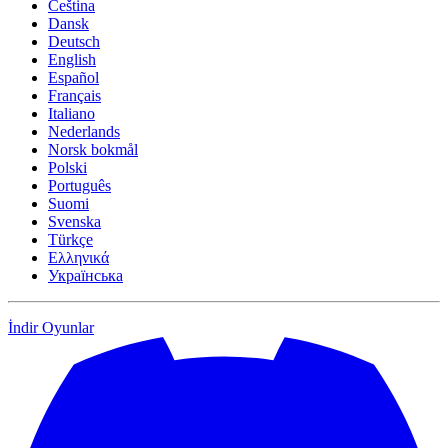
Čeština
Dansk
Deutsch
English
Español
Français
Italiano
Nederlands
Norsk bokmål
Polski
Português
Suomi
Svenska
Türkçe
Ελληνικά
Українська
İndir
Oyunlar