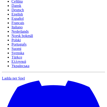
Čeština
Dansk
Deutsch
English
Español
Français
Italiano
Nederlands
Norsk bokmål
Polski
Português
Suomi
Svenska
Türkçe
Ελληνικά
Українська
Ladda ner
Spel