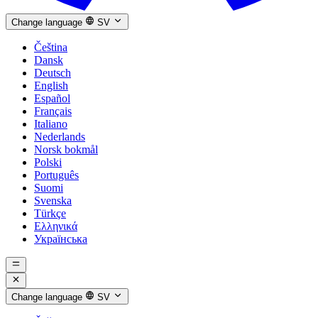
Change language
SV
Čeština
Dansk
Deutsch
English
Español
Français
Italiano
Nederlands
Norsk bokmål
Polski
Português
Suomi
Svenska
Türkçe
Ελληνικά
Українська
Change language
SV