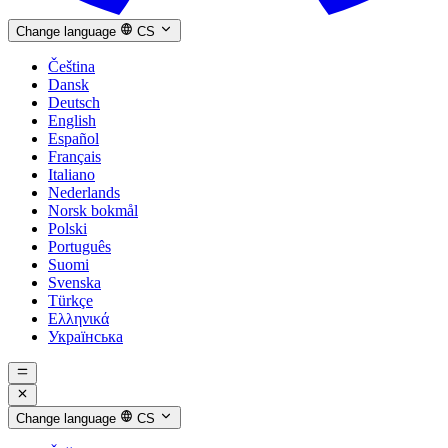
Change language
CS
Čeština
Dansk
Deutsch
English
Español
Français
Italiano
Nederlands
Norsk bokmål
Polski
Português
Suomi
Svenska
Türkçe
Ελληνικά
Українська
Change language
CS