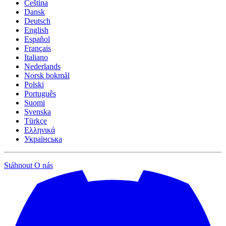
Čeština
Dansk
Deutsch
English
Español
Français
Italiano
Nederlands
Norsk bokmål
Polski
Português
Suomi
Svenska
Türkçe
Ελληνικά
Українська
Stáhnout
O nás