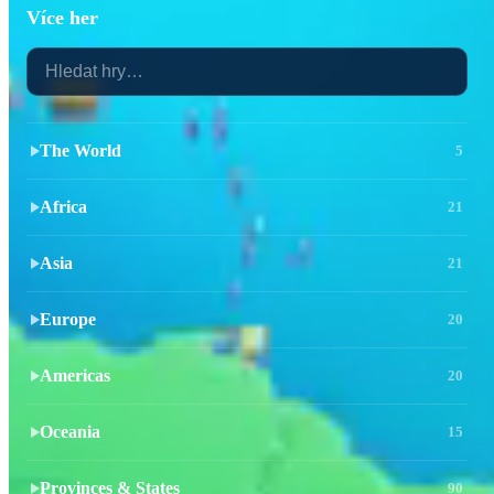
Více her
The World
5
Africa
21
Asia
21
Europe
20
Americas
20
Oceania
15
Provinces & States
90