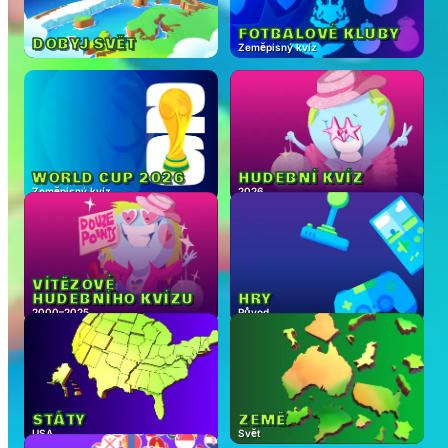
FOTBALOVÉ KLUBY
DOBYJ SVĚT
Zeměpisný kvíz
WORLD CUP 2026
HUDEBNÍ KVÍZ
Zeměpisný kvíz
2026
VÍTĚZOVÉ
HUDEBNÍHO KVÍZU
HRY
2000–2025
Původ
STÁTY
ZEMĚ
USA
Svět