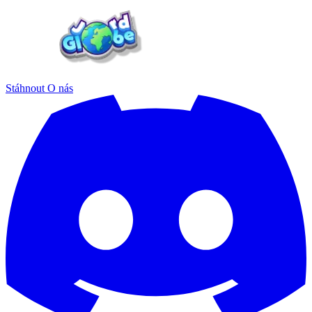
Stáhnout
O nás