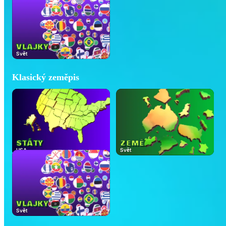
VLAJKY
Svět
Klasický zeměpis
STÁTY
ZEMĚ
USA
Svět
VLAJKY
Svět